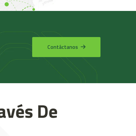
Contáctanos
ravés De