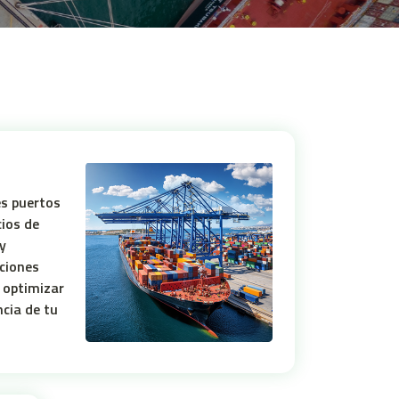
es puertos
cios de
y
uciones
 optimizar
ncia de tu