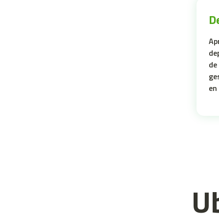
D
Ap
dep
de 
ge
en
Ub